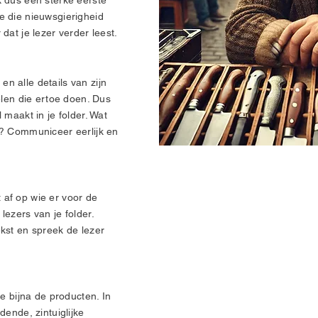
k dus een sterke eerste
e die nieuwsgierigheid
dat je lezer verder leest.
n alle details van zijn
elen die ertoe doen. Dus
 maakt in je folder. Wat
r? Communiceer eerlijk en
af op wie er voor de
ezers van je folder.
kst en spreek de lezer
je bijna de producten. In
dende, zintuiglijke