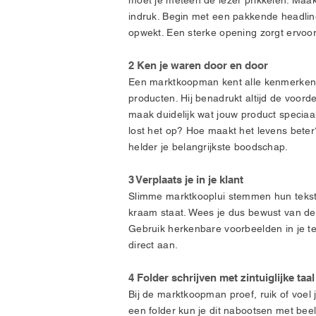
moet je meteen de lezer prikkelen. Maa
indruk. Begin met een pakkende headlin
opwekt. Een sterke opening zorgt ervoor 
2 Ken je waren door en door
Een marktkoopman kent alle kenmerken e
producten. Hij benadrukt altijd de voord
maak duidelijk wat jouw product speciaal
lost het op? Hoe maakt het levens bete
helder je belangrijkste boodschap.
3 Verplaats je in je klant
Slimme marktkooplui stemmen hun tekst 
kraam staat. Wees je dus bewust van de l
Gebruik herkenbare voorbeelden in je te
direct aan.
4 Folder schrijven met zintuiglijke taal
Bij de marktkoopman proef, ruik of voel 
een folder kun je dit nabootsen met beel