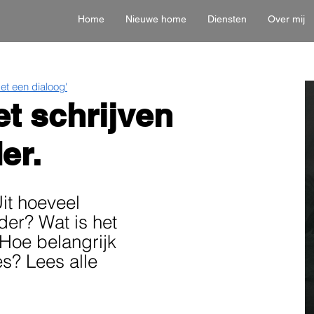
Home
Nieuwe home
Diensten
Over mij
t een dialoog'
et schrijven
er.
it hoeveel
der? Wat is het
 Hoe belangrijk
es? Lees alle