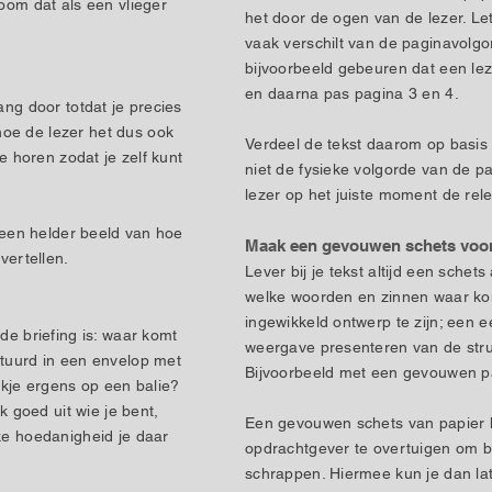
boom dat als een vlieger
het door de ogen van de lezer. Let
vaak verschilt van de paginavolg
bijvoorbeeld gebeuren dat een leze
en daarna pas pagina 3 en 4.
ang door totdat je precies
oe de lezer het dus ook
Verdeel de tekst daarom op basis
te horen zodat je zelf kunt
niet de fysieke volgorde van de pa
lezer op het juiste moment de rele
e een helder beeld van hoe
Maak een gevouwen schets voor
vertellen.
Lever bij je tekst altijd een schet
welke woorden en zinnen waar ko
ingewikkeld ontwerp te zijn; een
de briefing is: waar komt
weergave presenteren van de stru
stuurd in een envelop met
Bijvoorbeeld met een gevouwen pa
bakje ergens op een balie?
ek goed uit wie je bent,
Een gevouwen schets van papier h
lke hoedanigheid je daar
opdrachtgever te overtuigen om 
schrappen. Hiermee kun je dan la