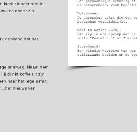
ke kindertandenborstel.
 wallen onder z’n
erk denkend dat het
lege snelweg. Naast hem
j drinkt koffie uit zijn
en naar het lege asfalt.
: ‘…het nieuws van