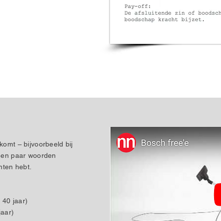
komt – bijvoorbeeld bij
 een paar woorden
hten hebt.
 40 jaar)
jaar)