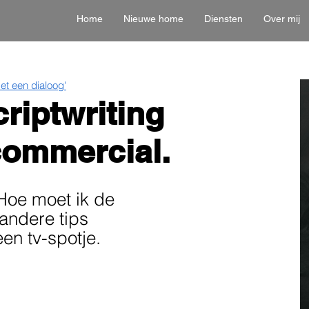
Home
Nieuwe home
Diensten
Over mij
t een dialoog'
riptwriting
commercial.
Hoe moet ik de
 andere tips
een tv-spotje.