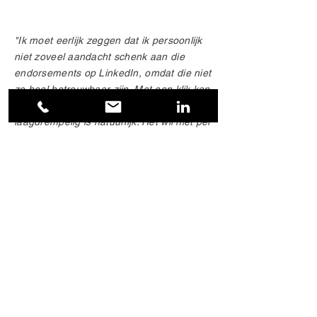
"Ik moet eerlijk zeggen dat ik persoonlijk
niet zoveel aandacht schenk aan die
endorsements op LinkedIn, omdat die niet
zo heel betrouwbaar zijn. Met een klik kan
je iemand onderschrijven, wat heel
laagdrempelig is natuurlijk. Het wil niet per
se zeggen dat die persoon er ook
daadwerkelijk goed in is".
- Activity: publicaties en bloggen
Content is koning, ook op LinkedIn. Begin
met het delen van inzichten en verhalen
die de ether in moeten. Effectieve
artikelen zijn niet alleen informatief, maar
ook vermakelijk en inspirerend.
Het stukje Facebook binnen LinkedIn. En
daardoor dus belangrijker dan Facebook.
Hier komen geen katten, barbecues of